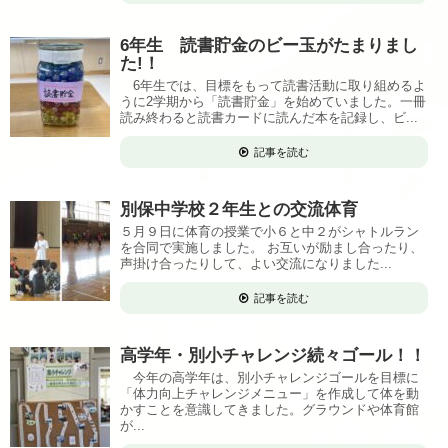
6年生 読書貯金のビー玉がたまりまし
た!！
6年生では、目標をもって読書活動に取り組めるよ
うに2学期から「読書貯金」を始めていました。一冊
読み終わると読書カードに読んだ本を記録し、ビ...
記事を読む
別保中学校２年生との交流体育
５月９日に体育の授業で小６と中２がシャトルラン
を合同で実施しました。 お互いが励まし合ったり、
声掛け合ったりして、よい交流になりました...
記事を読む
高学年・別小チャレンジ続々ゴール！！
今年の高学年は、別小チャレンジゴールを目標に
「体力向上チャレンジメニュー」を作成して体を動
かすことを意識してきました。グラウンドや体育館
が...