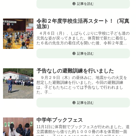
記事を読む
令和２年度学校生活再スタート！（写真
追加）
４月６日（月）、しばらくぶりに学校に子ども達の
元気な姿が戻ってきました。体育館で新たに着任し
た６名の先生方の着任式を開いた後、令和２年度...
記事を読む
予告なしの避難訓練を行いました
９月２９日（木）の昼休みに、地震からの火災を
想定した避難訓練を行いました。今回の避難訓練
は、子どもたちにとっては予告なしで行われまし
た。子...
記事を読む
中学年ブックフェス
11月1日に体育館でブックフェスが行われました。道
立図書館から借りた約１０００冊の本を体育館一面