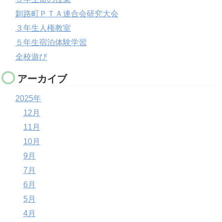
釧路町ＰＴＡ連合会研究大会
３年生人権教室
５年生宿泊体験学習
全校遊び
アーカイブ
2025年
12月
11月
10月
9月
7月
6月
5月
4月