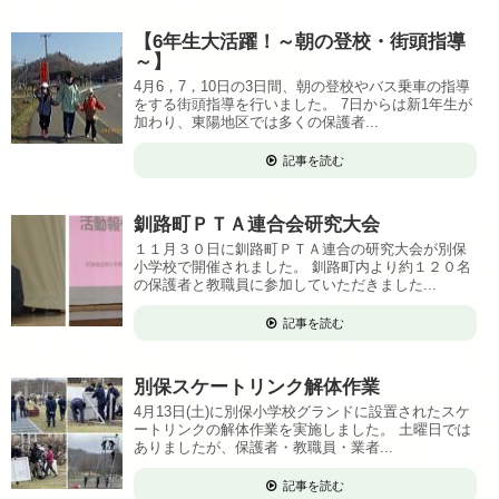
【6年生大活躍！～朝の登校・街頭指導
～】
4月6，7，10日の3日間、朝の登校やバス乗車の指導
をする街頭指導を行いました。 7日からは新1年生が
加わり、東陽地区では多くの保護者...
記事を読む
釧路町ＰＴＡ連合会研究大会
１１月３０日に釧路町ＰＴＡ連合の研究大会が別保
小学校で開催されました。 釧路町内より約１２０名
の保護者と教職員に参加していただきました...
記事を読む
別保スケートリンク解体作業
4月13日(土)に別保小学校グランドに設置されたスケ
ートリンクの解体作業を実施しました。 土曜日では
ありましたが、保護者・教職員・業者...
記事を読む