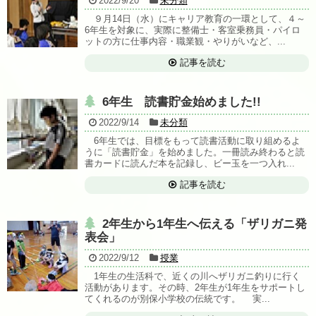
2022/9/20
未分類
９月14日（水）にキャリア教育の一環として、４～
6年生を対象に、実際に整備士・客室乗務員・パイロ
ットの方に仕事内容・職業観・やりがいなど、...
記事を読む
6年生 読書貯金始めました!!
2022/9/14
未分類
6年生では、目標をもって読書活動に取り組めるよ
うに「読書貯金」を始めました。一冊読み終わると読
書カードに読んだ本を記録し、ビー玉を一つ入れ...
記事を読む
2年生から1年生へ伝える「ザリガニ発
表会」
2022/9/12
授業
1年生の生活科で、近くの川へザリガニ釣りに行く
活動があります。その時、2年生が1年生をサポートし
てくれるのが別保小学校の伝統です。 実...