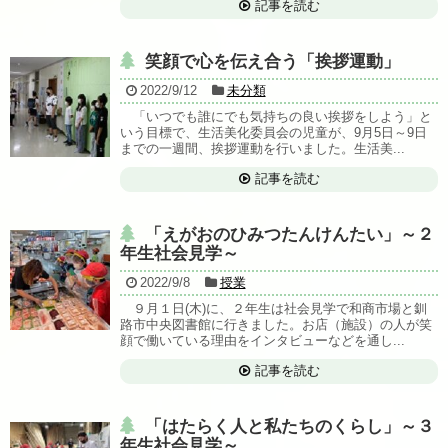
記事を読む
笑顔で心を伝え合う「挨拶運動」
2022/9/12
未分類
「いつでも誰にでも気持ちの良い挨拶をしよう」と
いう目標で、生活美化委員会の児童が、9月5日～9日
までの一週間、挨拶運動を行いました。生活美...
記事を読む
「えがおのひみつたんけんたい」～２
年生社会見学～
2022/9/8
授業
９月１日(木)に、２年生は社会見学で和商市場と釧
路市中央図書館に行きました。お店（施設）の人が笑
顔で働いている理由をインタビューなどを通し...
記事を読む
「はたらく人と私たちのくらし」～３
年生社会見学～