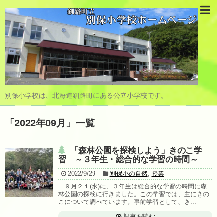
別保小学校は、北海道釧路町にある公立小学校です。
「
2022年09月
」
一覧
「森林公園を探検しよう」きのこ学
習 ～３年生・総合的な学習の時間～
2022/9/29
別保小の自然
,
授業
９月２１(水)に、３年生は総合的な学習の時間に森
林公園の探検に行きました。この学習では、主にきの
こについて調べています。事前学習として、き...
記事を読む