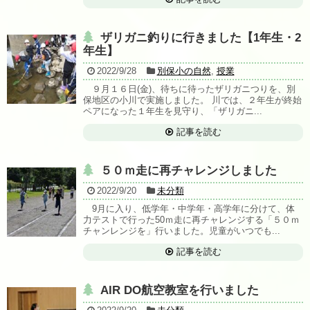
ザリガニ釣りに行きました【1年生・2
年生】
2022/9/28
別保小の自然
,
授業
９月１６日(金)、待ちに待ったザリガニつりを、別
保地区の小川で実施しました。 川では、２年生が終始
ペアになった１年生を見守り、「ザリガニ...
記事を読む
５０ｍ走に再チャレンジしました
2022/9/20
未分類
9月に入り、低学年・中学年・高学年に分けて、体
力テストで行った50ｍ走に再チャレンジする「５０ｍ
チャンレンジを」行いました。児童がいつでも...
記事を読む
AIR DO航空教室を行いました