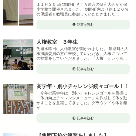
１１月３０日に釧路町ＰＴＡ連合の研究大会が別保
小学校で開催されました。 釧路町内より約１２０名
の保護者と教職員に参加していただきました...
記事を読む
人権教室 ３年生
先週水曜日に人権教室が開かれました。 釧路町の人
権擁護委員の方に来校していただき、人権について
の授業をしていただきました。「人権」という言...
記事を読む
高学年・別小チャレンジ続々ゴール！！
今年の高学年は、別小チャレンジゴールを目標に
「体力向上チャレンジメニュー」を作成して体を動
かすことを意識してきました。グラウンドや体育館
が...
記事を読む
【集団下校の練習をしました】