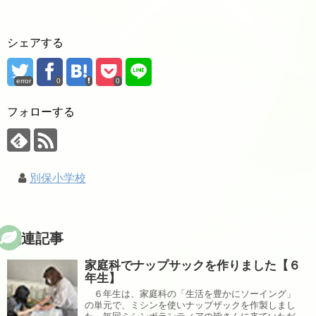
シェアする
error
0
0
フォローする
別保小学校
関連記事
家庭科でナップサックを作りました【６
年生】
６年生は、家庭科の「生活を豊かにソーイング」
の単元で、ミシンを使いナップザックを作製しまし