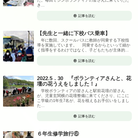
た。毎回ミシンボランティアの皆さんに来ていただ
き...
記事を読む
【先生と一緒に下校バス乗車】
年に数回、スクールバスに教師が同乗する下校指
導を実施しています。 同乗するからといって細か
く指導をするわけではなく、子どもたちが主体的...
記事を読む
2022.5．30 『ボランティアさんと、花
壇の花うえをしました！』
学校ボランティアの皆さんと駅前花壇の皆さん
が、児童玄関横の花壇整備に来てくださり、にこに
こ学級の1年生7名が、花を植えるお手伝いをしまし
た...
記事を読む
６年生修学旅行⑥