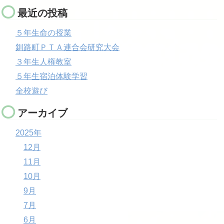
最近の投稿
５年生命の授業
釧路町ＰＴＡ連合会研究大会
３年生人権教室
５年生宿泊体験学習
全校遊び
アーカイブ
2025年
12月
11月
10月
9月
7月
6月