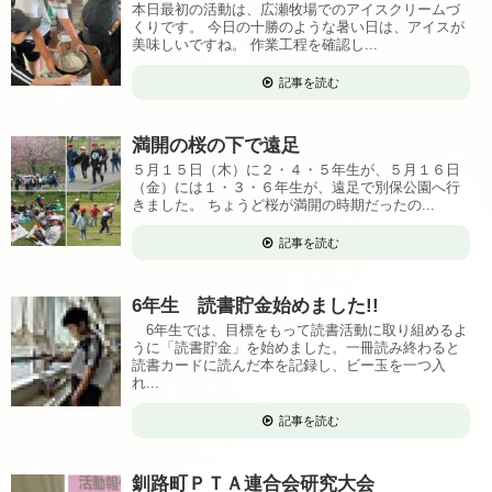
本日最初の活動は、広瀬牧場でのアイスクリームづ
くりです。 今日の十勝のような暑い日は、アイスが
美味しいですね。 作業工程を確認し...
記事を読む
満開の桜の下で遠足
５月１５日（木）に２・４・５年生が、５月１６日
（金）には１・３・６年生が、遠足で別保公園へ行
きました。 ちょうど桜が満開の時期だったの...
記事を読む
6年生 読書貯金始めました!!
6年生では、目標をもって読書活動に取り組めるよ
うに「読書貯金」を始めました。一冊読み終わると
読書カードに読んだ本を記録し、ビー玉を一つ入
れ...
記事を読む
釧路町ＰＴＡ連合会研究大会