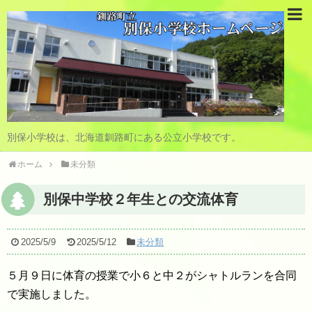
別保小学校は、北海道釧路町にある公立小学校です。
ホーム
未分類
別保中学校２年生との交流体育
2025/5/9
2025/5/12
未分類
５月９日に体育の授業で小６と中２がシャトルランを合同
で実施しました。