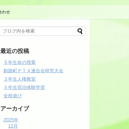
合わせ
最近の投稿
５年生命の授業
釧路町ＰＴＡ連合会研究大会
３年生人権教室
５年生宿泊体験学習
全校遊び
アーカイブ
2025年
12月