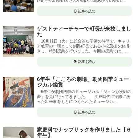
路町手話の会の皆さんや釧路市花あかりの会の...
記事を読む
ゲストティーチャーで町長が来校しまし
た
10月11日（火）に総合的な学習の時間で、キャリ
ア教育の一環として釧路町長である小松茂様をお招
きし、特別授業を行いました。今回の授業では、...
記事を読む
6年生「こころの劇場」劇団四季ミュー
ジカル鑑賞
6年生が劇団四季のミュージカル「ジョン万次郎の
夢」を見に行ってきました。 江戸時代に実際にあ
った出来事をもとにつくられたミュージカ...
記事を読む
家庭科でナップサックを作りました【６
年生】