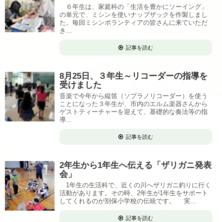
６年生は、家庭科の「生活を豊かにソーイング」
の単元で、ミシンを使いナップザックを作製しまし
た。毎回ミシンボランティアの皆さんに来ていただ
き...
記事を読む
8月25日、３年生～リコーダーの指導を
受けました
音楽で今年から縦笛（ソプラノリコーダー）を使う
ことになった３年生が、市内のエルム楽器さんから
ゲストティーチャーを迎えて、基礎的な奏法等の指
導...
記事を読む
2年生から1年生へ伝える「ザリガニ発表
会」
1年生の生活科で、近くの川へザリガニ釣りに行く
活動があります。その時、2年生が1年生をサポート
してくれるのが別保小学校の伝統です。 実...
記事を読む