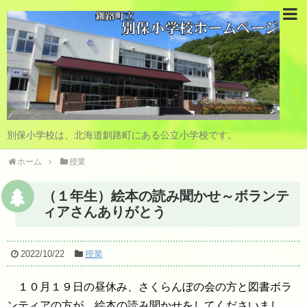
別保小学校は、北海道釧路町にある公立小学校です。
ホーム
授業
（１年生）絵本の読み聞かせ～ボランテ
ィアさんありがとう
2022/10/22
授業
１０月１９日の昼休み、さくらんぼの会の方と図書ボラ
ンティアの方が、絵本の読み聞かせをしてくださいまし